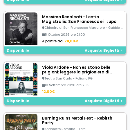
Massimo Recalcati - Lectio
Magistralis: San Francesco e il Lupo
Chiostro di San Francesco Maggiore - Gubbio (PG)
8 Ottobre 2026 ore 21.00
A partire da:
28,00€
Disponibile
Acquista Biglietti
Viola Ardone - Non esistono belle
prigioni: leggere la prigioniera di
Proust
Teatro San Carlo - Foligno PG
10 Settembre 2026 ore 21.15
12,00€
Disponibile
Acquista Biglietti
Burning Ruins Metal Fest - Rebirth
Party
Anfiteatro Romano - Terni