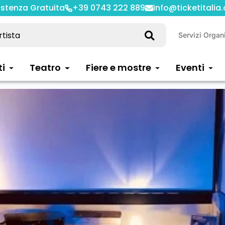
istenza Gratuita
+39 0743 222 889
info@ticketitalia
Servizi Organ
ti
Teatro
Fiere e mostre
Eventi