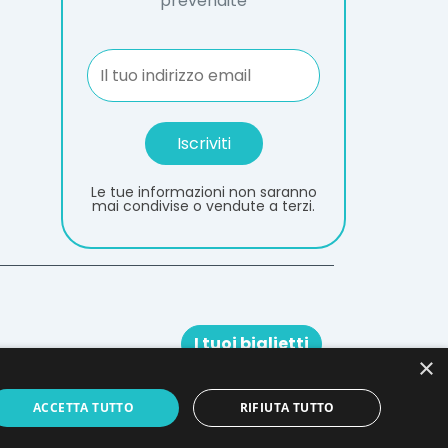
prevendite
Le tue informazioni non saranno
mai condivise o vendute a terzi.
I tuoi biglietti
×
ACCETTA TUTTO
RIFIUTA TUTTO
s Reserved - P.iva 02981420546 -
Credits