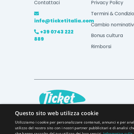
Contattaci
Privacy Policy
Termini & Condizio
info@ticketitalia.com
Cambio nominati
+39 0743 222
Bonus cultura
889
Rimborsi
Questo sito web utilizza cookie
Utilizziamo i cookie per personalizzare contenuti, annunci e per anal
utilizzo del nostro sito con i nostri partner pubblicitari e di analisi
DUE MONDI TICKET s.a.s, Piazza della Vitto
che hanno raccolto dal tuo utilizzo dei loro servizi.
Informativa sulla