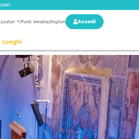
.com
Accedi
izzatori
/
Punti Vendita
/
English
Luoghi