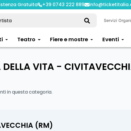
istenza Gratuita
+39 0743 222 889
info@ticketitalia
Servizi Organ
ti
Teatro
Fiere e mostre
Eventi
 DELLA VITA - CIVITAVECCH
i in questa categoria.
TAVECCHIA (RM)