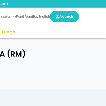
.com
Accedi
izzatori
/
Punti Vendita
/
English
Luoghi
IA (RM)