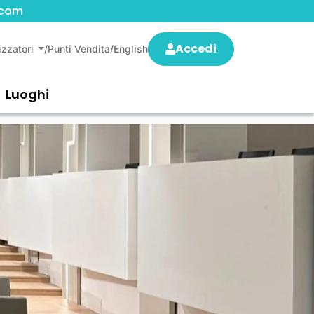
.com
Accedi
izzatori
/
Punti Vendita
/
English
Luoghi