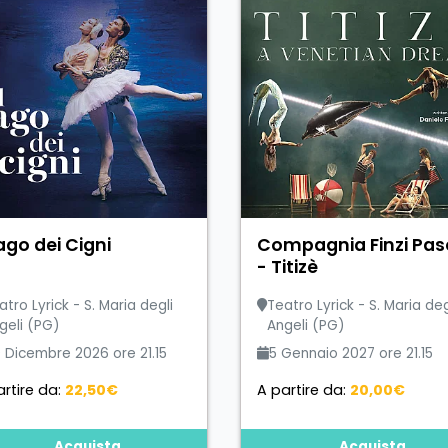
Lago dei Cigni
Compagnia Finzi Pas
- Titizè
atro Lyrick - S. Maria degli
Teatro Lyrick - S. Maria deg
geli (PG)
Angeli (PG)
 Dicembre 2026 ore 21.15
5 Gennaio 2027 ore 21.15
rtire da:
22,50€
A partire da:
20,00€
Acquista
Acquista