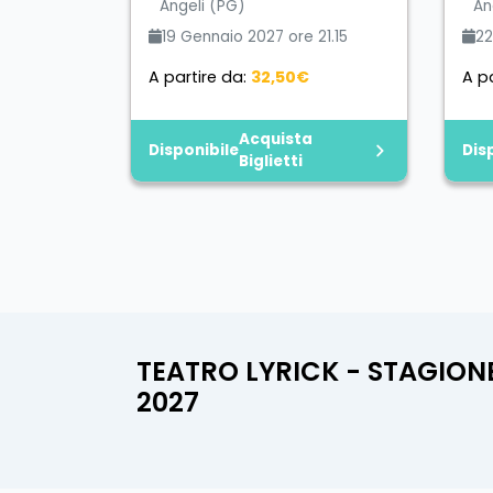
Angeli (PG)
An
19 Gennaio 2027 ore 21.15
22
A partire da:
32,50€
A pa
Acquista
Disponibile
Dis
Biglietti
TEATRO LYRICK - STAGION
2027