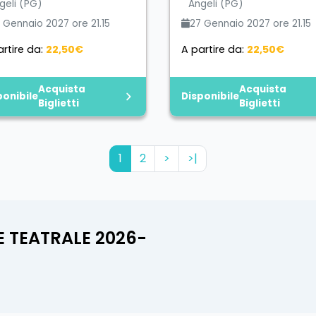
geli (PG)
Angeli (PG)
 Gennaio 2027 ore 21.15
27 Gennaio 2027 ore 21.15
rtire da:
22,50€
A partire da:
22,50€
Acquista
Acquista
ponibile
Disponibile
Biglietti
Biglietti
1
2
>
>|
E TEATRALE 2026-