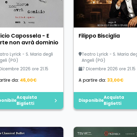
icio Capossela - E
Filippo Bisciglia
rte non avrà dominio
atro Lyrick - S. Maria degli
Teatro Lyrick - S. Maria deg
geli (PG)
Angeli (PG)
Dicembre 2026 ore 21.15
7 Dicembre 2026 ore 21.15
rtire da:
46,00€
A partire da:
33,00€
Acquista
Acquista
ponibile
Disponibile
Biglietti
Biglietti