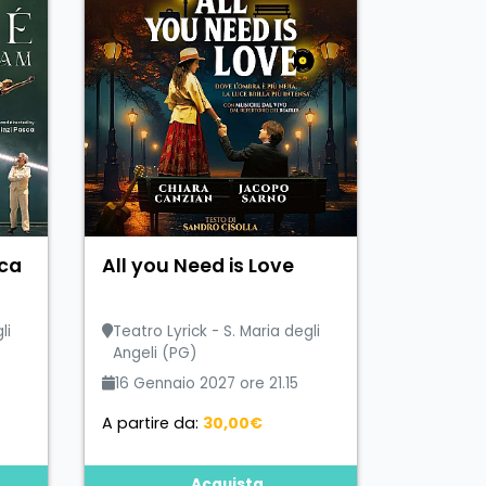
ca
All you Need is Love
li
Teatro Lyrick - S. Maria degli
Angeli (PG)
16 Gennaio 2027 ore 21.15
A partire da:
30,00€
Acquista