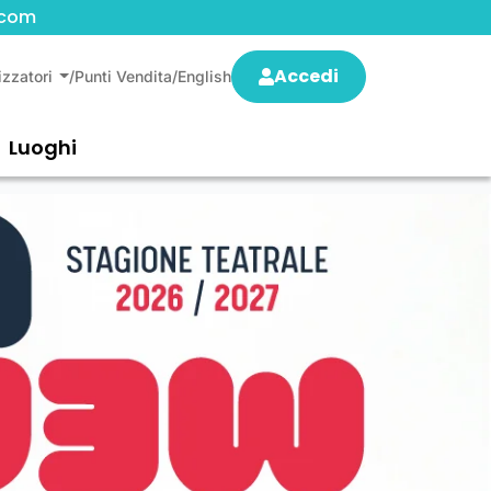
.com
Accedi
izzatori
/
Punti Vendita
/
English
Luoghi