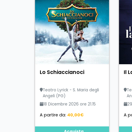
Lo Schiaccianoci
Il 
Teatro Lyrick - S. Maria degli
Te
Angeli (PG)
An
18 Dicembre 2026 ore 21.15
29
A partire da:
40,00€
A pa
Acquista