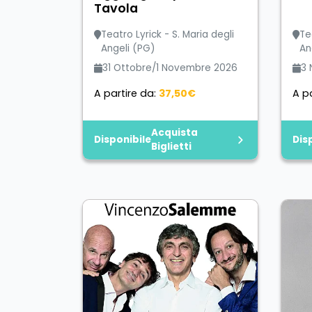
Tavola
Teatro Lyrick - S. Maria degli
Te
Angeli (PG)
An
31 Ottobre/1 Novembre 2026
3 
A partire da:
37,50€
A pa
Acquista
Disponibile
Dis
Biglietti