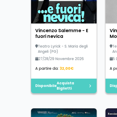
Vincenzo Salemme - E
Vin
fuori nevica
Mo
Teatro Lyrick - S. Maria degli
Te
Angeli (PG)
An
27/28/29 Novembre 2026
5 
A partire da:
32,00€
A pa
Acquista
Disponibile
Dis
Biglietti