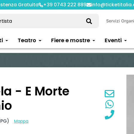
istenza Gratuita
+39 0743 222 889
info@ticketitalia
Servizi Organ
ti
Teatro
Fiere e mostre
Eventi
la - E Morte
io
 (PG)
Mappa